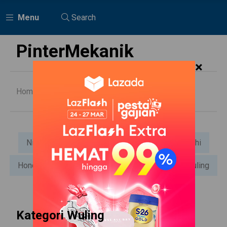
Menu
Search
PinterMekanik
×
Home
Suzuki
Nissan
General
Daihatsu
Mitsubishi
Honda
Suzuki
Toyota
Mazda
Wuling
Kategori Wuling