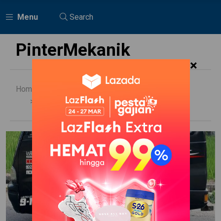
Menu
Search
PinterMekanik
×
Home
Suzuki
Modifikasi Futura Minibus