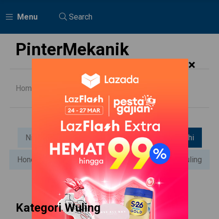
Menu
Search
PinterMekanik
×
Home
Mitsubishi
Nissan
General
Daihatsu
Mitsubishi
Honda
Suzuki
Toyota
Mazda
Wuling
Kategori Wuling