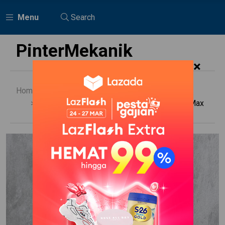
Menu
Search
PinterMekanik
×
Home
Daihatsu
Sil Piston Cakram Depan Daihatsu Grand Max