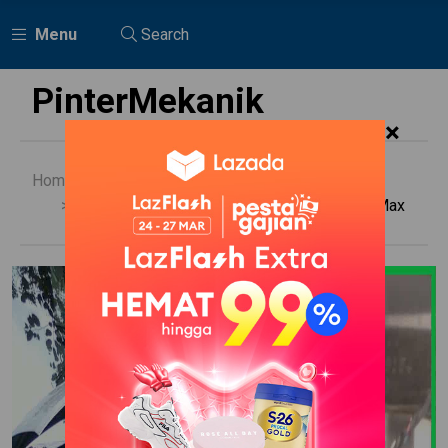
Menu
Search
PinterMekanik
×
Home
Daihatsu
Nomor Rangka Dan Mesin Daihatsu Gran Max