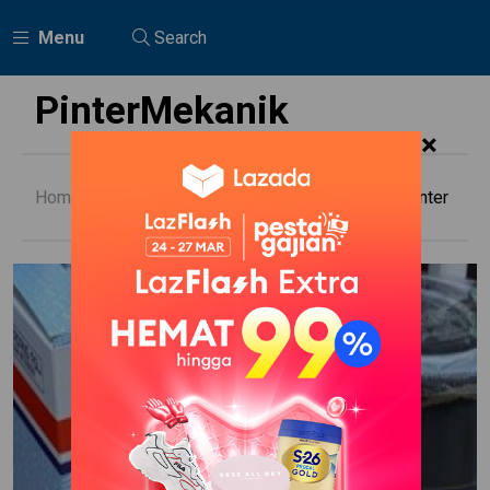
Menu
Search
PinterMekanik
×
Home
Mitsubishi
Oli Mitsubishi Canter