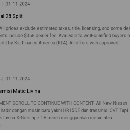
01-11-2024
al 28 Split
ll prices exclude estimated taxes, title, licensing, and some de
ts include $358 dealer fee. Available to well-qualified buyers 
dit by Kia Finance America (KFA). All offers with approved .
01-11-2024
smisi Matic Livina
ENT SCROLL TO CONTINUE WITH CONTENT- All New Nissan
a hadir dengan mesin baru yakni HR15DE dan transmisi CVT. Tapi
uk Livina X-Gear tipe 1.8 masih menggunakan mesin atau
 .