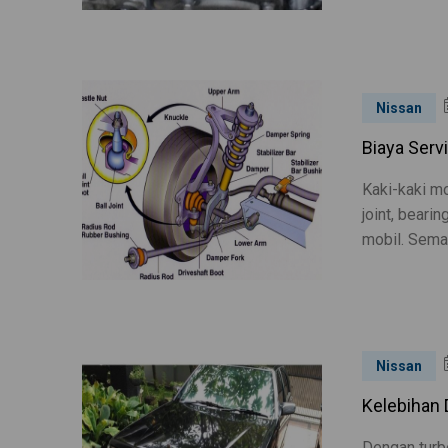
Nissan
Biaya Serv
Kaki-kaki mo
joint, beari
mobil. Semak
Nissan
Kelebihan 
Dengan turb