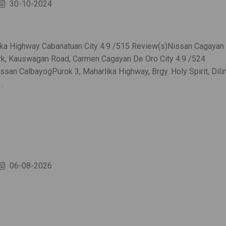
30-10-2024
ika Highway Cabanatuan City 4.9 /515 Review(s)Nissan Cagayan
rk, Kauswagan Road, Carmen Cagayan De Oro City 4.9 /524
san CalbayogPurok 3, Maharlika Highway, Brgy. Holy Spirit, Dili
.
06-08-2026