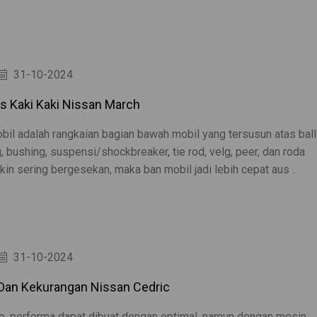
31-10-2024
is Kaki Kaki Nissan March
bil adalah rangkaian bagian bawah mobil yang tersusun atas ball
ng, bushing, suspensi/shockbreaker, tie rod, velg, peer, dan roda
in sering bergesekan, maka ban mobil jadi lebih cepat aus .
31-10-2024
Dan Kekurangan Nissan Cedric
o, performa dapat dibuat dengan optimal, namun dengan mesin