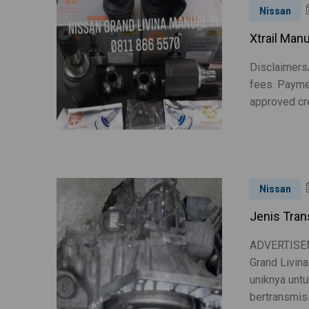
Nissan
Xtrail Manu
DisclaimersA
fees. Paymen
approved cre
Nissan
Jenis Tran
ADVERTISEM
Grand Livin
uniknya unt
bertransmisi