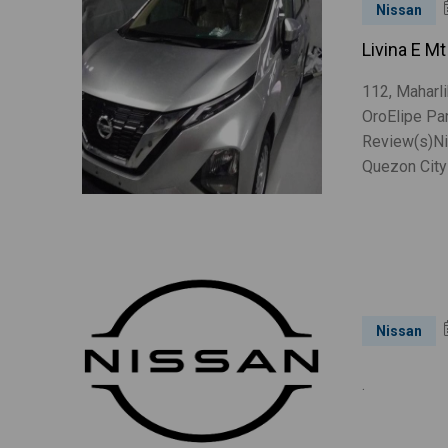
Nissan
Livina E Mt
112, Maharl
OroElipe Pa
Review(s)Nis
Quezon City 
Nissan
.