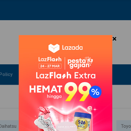
×
Policy
Daihatsu
Mitsubishi
Honda
Suzuki
Toyo