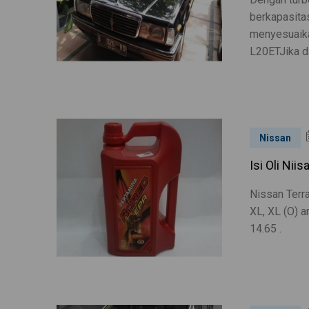
berkapasita
menyesuaika
L20ETJika dil
Nissan
Isi Oli Nii
Nissan Terra
XL, XL (O) a
14.65 .