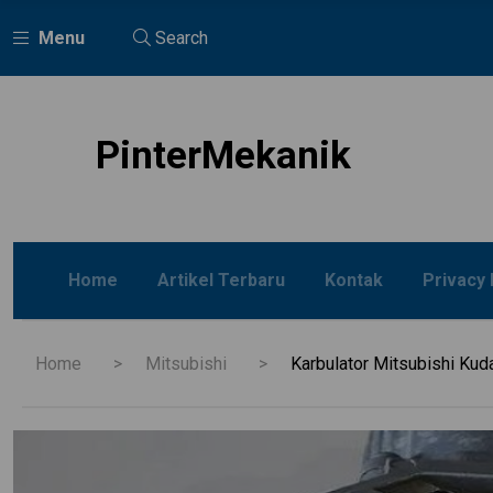
Menu
Search
PinterMekanik
Home
Artikel Terbaru
Kontak
Privacy 
Home
Mitsubishi
Karbulator Mitsubishi Kud