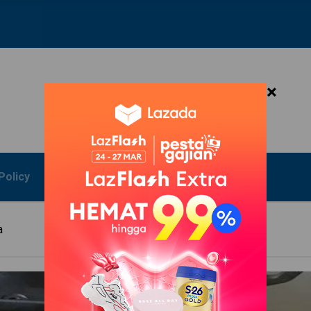
×
Policy
a