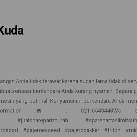
 Kuda
ngan Anda tidak terawat karena sudah lama tidak di serv
mbuatsensasi berkendara Anda kurang nyaman. Segera g
s mesin yang optimal. Kenyamanan berkendara Anda men
information :☎️: 021-6543448Wa on
obil #jualsparepartmurah #sparepartaslimitsubi
rosport #pajeroexceed #pajerodakkar #triton #mi