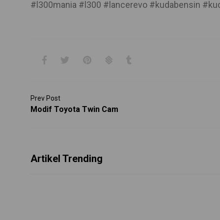
#l300mania #l300 #lancerevo #kudabensin #kud
Prev Post
Modif Toyota Twin Cam
Artikel Trending