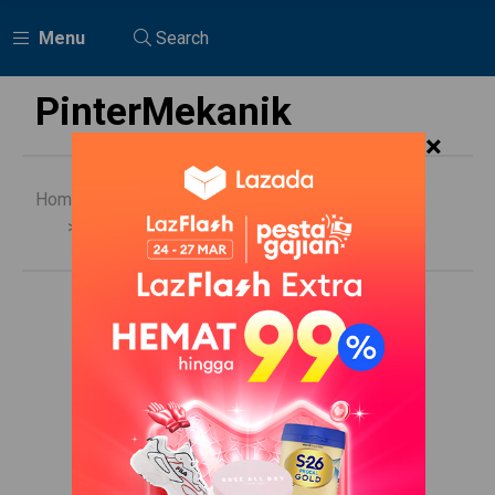
Menu
Search
PinterMekanik
×
Home
Nissan
Oli Transmisi Matic Nissan T30