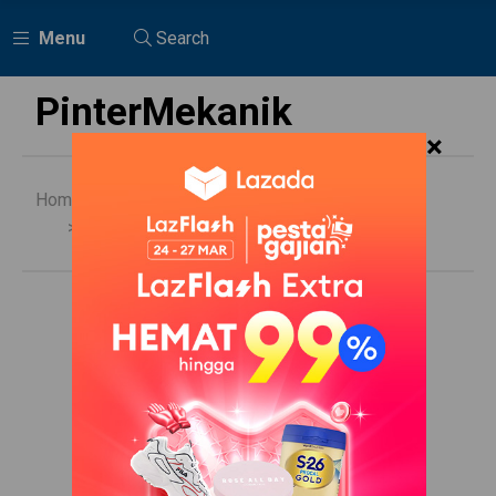
Menu
Search
PinterMekanik
×
Home
General
Ford Ranger Berapa Liter Oli